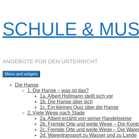
Skip
SCHULE & MU
to
content
ANGEBOTE FÜR DEN UNTERRICHT
Menu and widgets
Die Hanse
1. Die Hanse – was ist das?
1a. Albert Hollmann stellt sich vor
1b. Die Hanse über sich
1c. Ein kleines Quiz über die Hanse
2. Viele Wege nach Stade
2a. Albert erzählt von seiner Handelsreise
2b. Fremde Orte und weite Wege – Die Kont
2c. Fremde Orte und weite Wege – Die Ware
2d. Warentransport zu Wasser und zu Lande