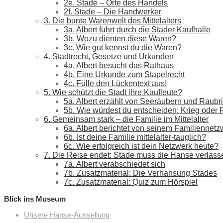
2e. Stade – Orte des Handels
2f. Stade – Die Handwerker
3. Die bunte Warenwelt des Mittelalters
3a. Albert führt durch die Stader Kaufhalle
3b. Wozu dienten diese Waren?
3c. Wie gut kennst du die Waren?
4. Stadtrecht, Gesetze und Urkunden
4a. Albert besucht das Rathaus
4b. Eine Urkunde zum Stapelrecht
4c. Fülle den Lückentext aus!
5. Wie schützt die Stadt ihre Kaufleute?
5a. Albert erzählt von Seeräubern und Raubri
5b. Wie würdest du entscheiden: Krieg oder 
6. Gemeinsam stark – die Familie im Mittelalter
6a. Albert berichtet von seinem Familiennetz
6b. Ist deine Familie mittelalter-tauglich?
6c. Wie erfolgreich ist dein Netzwerk heute?
7. Die Reise endet: Stade muss die Hanse verlass
7a. Albert verabschiedet sich
7b. Zusatzmaterial: Die Verhansung Stades
7c. Zusatzmaterial: Quiz zum Hörspiel
Blick ins Museum
Unsere Hanse-Aussellung