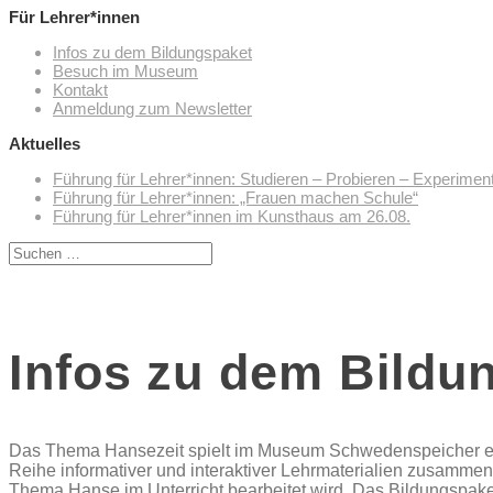
Für Lehrer*innen
Infos zu dem Bildungspaket
Besuch im Museum
Kontakt
Anmeldung zum Newsletter
Aktuelles
Führung für Lehrer*innen: Studieren – Probieren – Experimen
Führung für Lehrer*innen: „Frauen machen Schule“
Führung für Lehrer*innen im Kunsthaus am 26.08.
Suchen
nach:
Infos zu dem Bildu
Das Thema Hansezeit spielt im Museum Schwedenspeicher eine
Reihe informativer und interaktiver Lehrmaterialien zusamme
Thema Hanse im Unterricht bearbeitet wird. Das Bildungspaket r