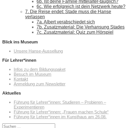
6b. Ist deine Familie mittelalter-tauglich?
6c. Wie erfolgreich ist dein Netzwerk heute?
7. Die Reise endet: Stade muss die Hanse
verlassen
7a. Albert verabschiedet sich
7b. Zusatzmaterial: Die Verhansung Stades
7c. Zusatzmaterial: Quiz zum Hörspiel
Blick ins Museum
Unsere Hanse-Aussellung
Für Lehrer*innen
Infos zu dem Bildungspaket
Besuch im Museum
Kontakt
Anmeldung zum Newsletter
Aktuelles
Führung für Lehrer*innen: Studieren – Probieren –
Experimentieren
Führung für Lehrer*innen: „Frauen machen Schule“
Führung für Lehrer*innen im Kunsthaus am 26.08.
Suchen