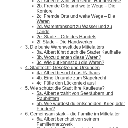
2a. Albert erzählt von seiner Handelsreise
2b. Fremde Orte und weite Wege – Die
Kontore
2c. Fremde Orte und weite Wege – Die
Waren
2d. Warentransport zu Wasser und zu
Lande
2e. Stade – Orte des Handels
2f. Stade – Die Handwerker
3. Die bunte Warenwelt des Mittelalters
3a. Albert führt durch die Stader Kaufhalle
3b. Wozu dienten diese Waren?
3c. Wie gut kennst du die Waren?
4. Stadtrecht, Gesetze und Urkunden
4a. Albert besucht das Rathaus
4b. Eine Urkunde zum Stapelrecht
4c. Fülle den Lückentext aus!
5. Wie schützt die Stadt ihre Kaufleute?
5a. Albert erzählt von Seeräubern und
Raubrittern
5b. Wie würdest du entscheiden: Krieg oder
Frieden?
6. Gemeinsam stark – die Familie im Mittelalter
6a. Albert berichtet von seinem
Familiennetzwerk