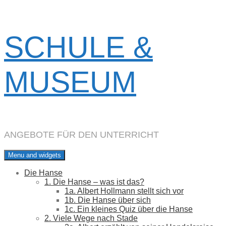
Skip
SCHULE &
to
content
MUSEUM
ANGEBOTE FÜR DEN UNTERRICHT
Menu and widgets
Die Hanse
1. Die Hanse – was ist das?
1a. Albert Hollmann stellt sich vor
1b. Die Hanse über sich
1c. Ein kleines Quiz über die Hanse
2. Viele Wege nach Stade